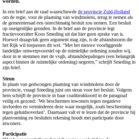
worden.
In een brief aan de raad waarschuwde
de provincie Zuid-Holland
om de regie, voor de plaatsing van windmolens, terug te nemen als
de gemeenteraad een onrechtmatig besluit zou nemen. Een besluit
op oneigenlijke gronden. In de brief aan de provincie legt
fractievoorzitter Koos Smeding uit dat hier geen sprake van is.
Hoewel draagvlak geen argument mag zijn, is de afstandsnorm die
het Rijk wil toepassen dit wel. “Met het nieuwe voorliggende
landelijke ontwerpvoorstel op de ruimtelijke ordening zouden wij,
door in te stemmen met de vvgb, afstandsbepalingen (een belangrijk
aspect binnen de ruimtelijke ordening) negeren,” schrijft Smeding in
zijn brief.
Steun
In plaats van gedwongen plaatsing van windmolens door de
provincie, vraagt Smeding juist om steun voor het besluit. Volgens
hem schrijft de provincie in haar coalitieakkoord in de paragraaf
veilig en gezond: ‘We beschermen inwoners tegen negatieve
invloeden en verminderen deze waar mogelijk, zoals bescherming
tegen geluidsoverlast’. Daarnaast valt er te lezen dat de provincie bij
planvorming en besluiten rekening houdt met participatie door
inwoners.
Participatie