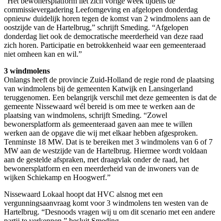
“Het bewonersplatform liet zich vorige week tijdens de
commissievergadering Leefomgeving en afgelopen donderdag
opnieuw duidelijk horen tegen de komst van 2 windmolens aan de
oostzijde van de Hartelbrug,” schrijft Smeding. “Afgelopen
donderdag liet ook de democratische meerderheid van deze raad
zich horen. Participatie en betrokkenheid waar een gemeenteraad
niet omheen kan en wil.”
3 windmolens
Onlangs heeft de provincie Zuid-Holland de regie rond de plaatsing
van windmolens bij de gemeenten Katwijk en Lansingerland
teruggenomen. Een belangrijk verschil met deze gemeenten is dat de
gemeente Nissewaard wél bereid is om mee te werken aan de
plaatsing van windmolens, schrijft Smeding. “Zowel
bewonersplatform als gemeenteraad gaven aan mee te willen
werken aan de opgave die wij met elkaar hebben afgesproken.
Tenminste 18 MW. Dat is te bereiken met 3 windmolens van 6 of 7
MW aan de westzijde van de Hartelbrug. Hiermee wordt voldaan
aan de gestelde afspraken, met draagvlak onder de raad, het
bewonersplatform en een meerderheid van de inwoners van de
wijken Schiekamp en Hoogwerf.”
Nissewaard Lokaal hoopt dat HVC alsnog met een
vergunningsaanvraag komt voor 3 windmolens ten westen van de
Hartelbrug. “Desnoods vragen wij u om dit scenario met een andere
partij te verkennen,” besluit Smeding.