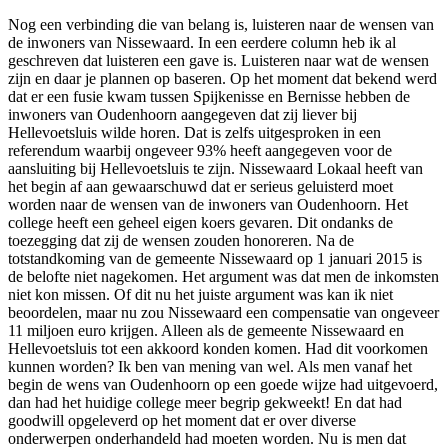
Nog een verbinding die van belang is, luisteren naar de wensen van
de inwoners van Nissewaard. In een eerdere column heb ik al
geschreven dat luisteren een gave is. Luisteren naar wat de wensen
zijn en daar je plannen op baseren. Op het moment dat bekend werd
dat er een fusie kwam tussen Spijkenisse en Bernisse hebben de
inwoners van Oudenhoorn aangegeven dat zij liever bij
Hellevoetsluis wilde horen. Dat is zelfs uitgesproken in een
referendum waarbij ongeveer 93% heeft aangegeven voor de
aansluiting bij Hellevoetsluis te zijn. Nissewaard Lokaal heeft van
het begin af aan gewaarschuwd dat er serieus geluisterd moet
worden naar de wensen van de inwoners van Oudenhoorn. Het
college heeft een geheel eigen koers gevaren. Dit ondanks de
toezegging dat zij de wensen zouden honoreren. Na de
totstandkoming van de gemeente Nissewaard op 1 januari 2015 is
de belofte niet nagekomen. Het argument was dat men de inkomsten
niet kon missen. Of dit nu het juiste argument was kan ik niet
beoordelen, maar nu zou Nissewaard een compensatie van ongeveer
11 miljoen euro krijgen. Alleen als de gemeente Nissewaard en
Hellevoetsluis tot een akkoord konden komen. Had dit voorkomen
kunnen worden? Ik ben van mening van wel. Als men vanaf het
begin de wens van Oudenhoorn op een goede wijze had uitgevoerd,
dan had het huidige college meer begrip gekweekt! En dat had
goodwill opgeleverd op het moment dat er over diverse
onderwerpen onderhandeld had moeten worden. Nu is men dat