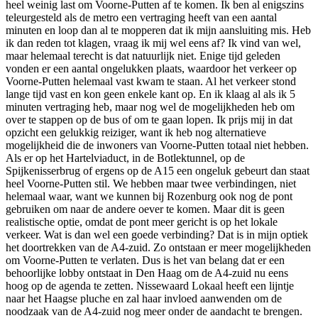
heel weinig last om Voorne-Putten af te komen. Ik ben al enigszins
teleurgesteld als de metro een vertraging heeft van een aantal
minuten en loop dan al te mopperen dat ik mijn aansluiting mis. Heb
ik dan reden tot klagen, vraag ik mij wel eens af? Ik vind van wel,
maar helemaal terecht is dat natuurlijk niet. Enige tijd geleden
vonden er een aantal ongelukken plaats, waardoor het verkeer op
Voorne-Putten helemaal vast kwam te staan. Al het verkeer stond
lange tijd vast en kon geen enkele kant op. En ik klaag al als ik 5
minuten vertraging heb, maar nog wel de mogelijkheden heb om
over te stappen op de bus of om te gaan lopen. Ik prijs mij in dat
opzicht een gelukkig reiziger, want ik heb nog alternatieve
mogelijkheid die de inwoners van Voorne-Putten totaal niet hebben.
Als er op het Hartelviaduct, in de Botlektunnel, op de
Spijkenisserbrug of ergens op de A15 een ongeluk gebeurt dan staat
heel Voorne-Putten stil. We hebben maar twee verbindingen, niet
helemaal waar, want we kunnen bij Rozenburg ook nog de pont
gebruiken om naar de andere oever te komen. Maar dit is geen
realistische optie, omdat de pont meer gericht is op het lokale
verkeer. Wat is dan wel een goede verbinding? Dat is in mijn optiek
het doortrekken van de A4-zuid. Zo ontstaan er meer mogelijkheden
om Voorne-Putten te verlaten. Dus is het van belang dat er een
behoorlijke lobby ontstaat in Den Haag om de A4-zuid nu eens
hoog op de agenda te zetten. Nissewaard Lokaal heeft een lijntje
naar het Haagse pluche en zal haar invloed aanwenden om de
noodzaak van de A4-zuid nog meer onder de aandacht te brengen.