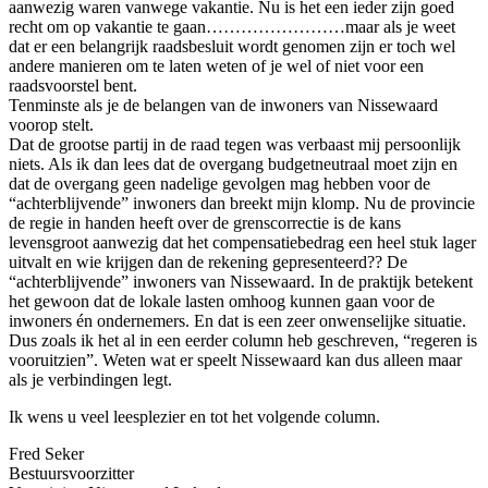
aanwezig waren vanwege vakantie. Nu is het een ieder zijn goed
recht om op vakantie te gaan……………………maar als je weet
dat er een belangrijk raadsbesluit wordt genomen zijn er toch wel
andere manieren om te laten weten of je wel of niet voor een
raadsvoorstel bent.
Tenminste als je de belangen van de inwoners van Nissewaard
voorop stelt.
Dat de grootse partij in de raad tegen was verbaast mij persoonlijk
niets. Als ik dan lees dat de overgang budgetneutraal moet zijn en
dat de overgang geen nadelige gevolgen mag hebben voor de
“achterblijvende” inwoners dan breekt mijn klomp. Nu de provincie
de regie in handen heeft over de grenscorrectie is de kans
levensgroot aanwezig dat het compensatiebedrag een heel stuk lager
uitvalt en wie krijgen dan de rekening gepresenteerd?? De
“achterblijvende” inwoners van Nissewaard. In de praktijk betekent
het gewoon dat de lokale lasten omhoog kunnen gaan voor de
inwoners én ondernemers. En dat is een zeer onwenselijke situatie.
Dus zoals ik het al in een eerder column heb geschreven, “regeren is
vooruitzien”. Weten wat er speelt Nissewaard kan dus alleen maar
als je verbindingen legt.
Ik wens u veel leesplezier en tot het volgende column.
Fred Seker
Bestuursvoorzitter