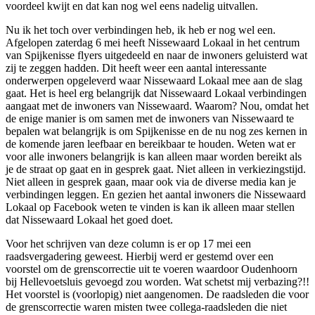
voordeel kwijt en dat kan nog wel eens nadelig uitvallen.
Nu ik het toch over verbindingen heb, ik heb er nog wel een.
Afgelopen zaterdag 6 mei heeft Nissewaard Lokaal in het centrum
van Spijkenisse flyers uitgedeeld en naar de inwoners geluisterd wat
zij te zeggen hadden. Dit heeft weer een aantal interessante
onderwerpen opgeleverd waar Nissewaard Lokaal mee aan de slag
gaat. Het is heel erg belangrijk dat Nissewaard Lokaal verbindingen
aangaat met de inwoners van Nissewaard. Waarom? Nou, omdat het
de enige manier is om samen met de inwoners van Nissewaard te
bepalen wat belangrijk is om Spijkenisse en de nu nog zes kernen in
de komende jaren leefbaar en bereikbaar te houden. Weten wat er
voor alle inwoners belangrijk is kan alleen maar worden bereikt als
je de straat op gaat en in gesprek gaat. Niet alleen in verkiezingstijd.
Niet alleen in gesprek gaan, maar ook via de diverse media kan je
verbindingen leggen. En gezien het aantal inwoners die Nissewaard
Lokaal op Facebook weten te vinden is kan ik alleen maar stellen
dat Nissewaard Lokaal het goed doet.
Voor het schrijven van deze column is er op 17 mei een
raadsvergadering geweest. Hierbij werd er gestemd over een
voorstel om de grenscorrectie uit te voeren waardoor Oudenhoorn
bij Hellevoetsluis gevoegd zou worden. Wat schetst mij verbazing?!!
Het voorstel is (voorlopig) niet aangenomen. De raadsleden die voor
de grenscorrectie waren misten twee collega-raadsleden die niet