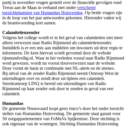
partij in november vragen gesteld over de financiële gevolgen rond
Terras aan de Maas in verband met onder
verscherpt
toezichtplaatsing van Humanitas Huisvesting
. Op beide vragen zijn
in de loop van het jaar antwoorden gekomen. Hieronder vatten wij
de beantwoording kort samen.
Calamiteitenzender
Volgens het college wordt er in het geval van calamiteiten niet meer
alleen verwezen naar Radio Rijnmond als calamiteitenzender.
Inmiddels is er een mix aan middelen om inwoners uit deze regio te
informeren. De kern hiervan wordt gevormd door de website
rijnmondveilig.nl. Waar in het verleden vooral naar Radio Rijnmond
werd gewezen, wordt nu vooral doorverwezen naar de website.
Deze vormt de basis in combinatie met NL-alerts en de sirenes.
Bij uitval van de zender Radio Rijnmond neemt Omroep West de
uitzendingen over en zendt deze uit tijdens een calamiteit.
Streekomroep LINQ is bereid om uitzendingen van Radio
Rijnmond op haar zender ook door te zenden in geval van een
calamiteit.
Humanitas
De gemeente Nissewaard loopt geen risico’s door het onder toezicht
stellen van Humanitas Huisvesting. De gemeente staat garant voor
50 zorgappartementen van FoMaVa Spijkenisse. Deze stichting is
ook eigenaar van de woningen. Stichting Humanitas Huisvesting