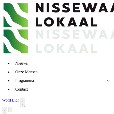
Nieuws
Onze Mensen
Programma
Contact
Word Lid!