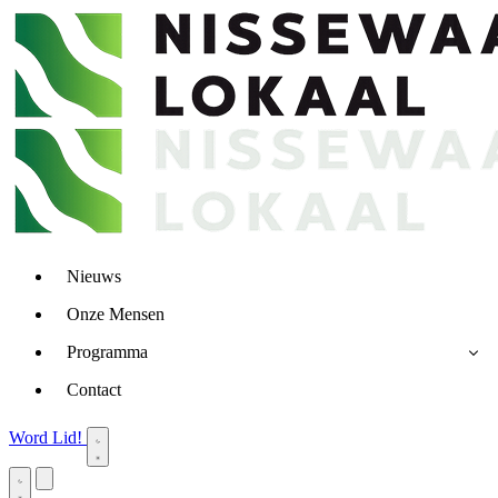
Nieuws
Onze Mensen
Programma
Contact
Word Lid!