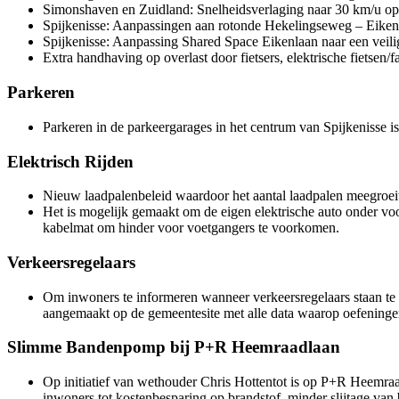
Simonshaven en Zuidland: Snelheidsverlaging naar 30 km/u op
Spijkenisse: Aanpassingen aan rotonde Hekelingseweg – Eikenl
Spijkenisse: Aanpassing Shared Space Eikenlaan naar een veili
Extra handhaving op overlast door fietsers, elektrische fietsen/
Parkeren
Parkeren in de parkeergarages in het centrum van Spijkenisse is
Elektrisch Rijden
Nieuw laadpalenbeleid waardoor het aantal laadpalen meegroeit
Het is mogelijk gemaakt om de eigen elektrische auto onder vo
kabelmat om hinder voor voetgangers te voorkomen.
Verkeersregelaars
Om inwoners te informeren wanneer verkeersregelaars staan 
aangemaakt op de gemeentesite met alle data waarop oefeninge
Slimme Bandenpomp bij P+R Heemraadlaan
Op initiatief van wethouder Chris Hottentot is op P+R Heemra
inwoners tot kostenbesparing op brandstof, minder slijtage van 