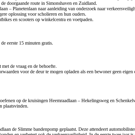
 de doorgaande route in Simonshaven en Zuidland.
aan – Planetenlaan naar aanleiding van onderzoek naar verkeersveiligh
gere oplossing voor scholieren en hun ouders.
fatbikes en scooters op winkelcentra en voetpaden.
 de eerste 15 minuten gratis.
 met de vraag en de behoefte.
orwaarden voor de deur te mogen opladen als een bewoner geen eigen o
te oefenen op de kruisingen Heemraadlaan – Hekelingsweg en Schenke
n plaatsvinden.
adlaan de Slimme bandenpomp geplaatst. Deze attendeert automobiliste
banden en verbetert ook de verkeersveiligheid. In de eerste twee jaar is