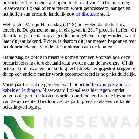
precarioheffing moeten afdragen. In de raad van 1 februari vroeg
Nissewaard Lokaal of er al terecht wordt geïncasseerd, aangezien
het heffen van precario landelijk nog
ter discussie
staat.
Wethouder Martijn Hamerslag (ONS) liet weten dat de heffing
terecht is. De gemeente mag in elk geval in 2017 precario heffen. Of
dit ook nog in de daaropvolgende jaren geheven mag worden, wordt
later dit jaar bekend. Evides is daarom dit jaar meteen begonnen met
het doorberekenen van de precariokosten aan de klanten.
Hamerslag beloofde in maart te komen met een voorstel hoe deze
precariobelasting terugbetaald gaat worden aan de inwoners. Of dit
betekent dat inwoners het bedrag rechtstreeks teruggestort krijgen of
dit op een andere manier wordt gecompenseerd is nog niet duidelijk.
Vorig jaar besloot de gemeenteraad tot het
heffen van precario op
kabels en leidingen
. Nissewaard Lokaal was hier
tegen
, omdat
volgens de partij de kosten worden doorberekend aan de inwoners
van de gemeente. Hierdoor ziet de partij precario als een verkapte
belastingverhoging.