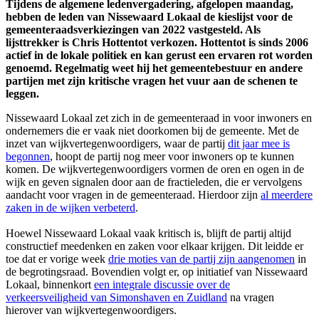
Tijdens de algemene ledenvergadering, afgelopen maandag,
hebben de leden van Nissewaard Lokaal de kieslijst voor de
gemeenteraadsverkiezingen van 2022 vastgesteld. Als
lijsttrekker is Chris Hottentot verkozen. Hottentot is sinds 2006
actief in de lokale politiek en kan gerust een ervaren rot worden
genoemd. Regelmatig weet hij het gemeentebestuur en andere
partijen met zijn kritische vragen het vuur aan de schenen te
leggen.
Nissewaard Lokaal zet zich in de gemeenteraad in voor inwoners en
ondernemers die er vaak niet doorkomen bij de gemeente. Met de
inzet van wijkvertegenwoordigers, waar de partij
dit jaar mee is
begonnen
, hoopt de partij nog meer voor inwoners op te kunnen
komen. De wijkvertegenwoordigers vormen de oren en ogen in de
wijk en geven signalen door aan de fractieleden, die er vervolgens
aandacht voor vragen in de gemeenteraad. Hierdoor zijn
al meerdere
zaken in de wijken verbeterd
.
Hoewel Nissewaard Lokaal vaak kritisch is, blijft de partij altijd
constructief meedenken en zaken voor elkaar krijgen. Dit leidde er
toe dat er vorige week
drie moties van de partij zijn aangenomen
in
de begrotingsraad. Bovendien volgt er, op initiatief van Nissewaard
Lokaal, binnenkort
een integrale discussie over de
verkeersveiligheid van Simonshaven en Zuidland
na vragen
hierover van wijkvertegenwoordigers.