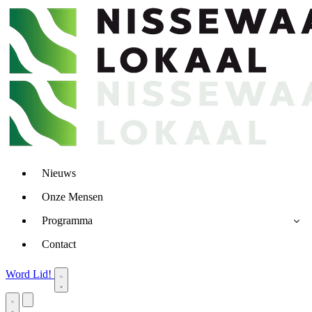
Nieuws
Onze Mensen
Programma
Contact
Word Lid!