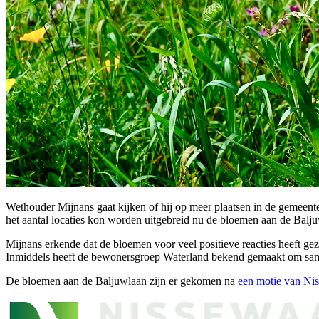
Wethouder Mijnans gaat kijken of hij op meer plaatsen in de gemeent
het aantal locaties kon worden uitgebreid nu de bloemen aan de Balj
Mijnans erkende dat de bloemen voor veel positieve reacties heeft gez
Inmiddels heeft de bewonersgroep Waterland bekend gemaakt om same
De bloemen aan de Baljuwlaan zijn er gekomen na
een motie van Ni