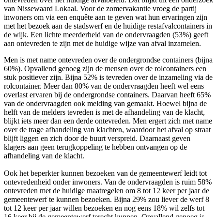
van Nissewaard Lokaal. Voor de zomervakantie vroeg de partij
inwoners om via een enquête aan te geven wat hun ervaringen zijn
met het bezoek aan de stadswerf en de huidige restafvalcontainers in
de wijk. Een lichte meerderheid van de ondervraagden (53%) geeft
aan ontevreden te zijn met de huidige wijze van afval inzamelen.
Men is met name ontevreden over de ondergrondse containers (bijna
60%). Opvallend genoeg zijn de mensen over de rolcontainers een
stuk positiever zijn. Bijna 52% is tevreden over de inzameling via de
rolcontainer. Meer dan 80% van de ondervraagden heeft wel eens
overlast ervaren bij de ondergrondse containers. Daarvan heeft 65%
van de ondervraagden ook melding van gemaakt. Hoewel bijna de
helft van de melders tevreden is met de afhandeling van de klacht,
blijkt iets meer dan een derde ontevreden. Men ergert zich met name
over de trage afhandeling van klachten, waardoor het afval op straat
blijft liggen en zich door de buurt verspreid. Daarnaast geven
klagers aan geen terugkoppeling te hebben ontvangen op de
afhandeling van de klacht.
Ook het beperkter kunnen bezoeken van de gemeentewerf leidt tot
ontevredenheid onder inwoners. Van de ondervraagden is ruim 58%
ontevreden met de huidige maatregelen om 8 tot 12 keer per jaar de
gemeentewerf te kunnen bezoeken. Bijna 29% zou liever de werf 8
tot 12 keer per jaar willen bezoeken en nog eens 18% wil zelfs tot
16 keer bij de gemeentewerf terecht kunnen. Opvallend genoeg is