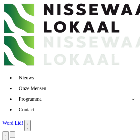
Nieuws
Onze Mensen
Programma
Contact
Word Lid!