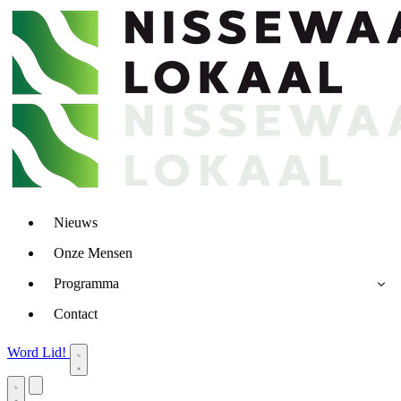
Nieuws
Onze Mensen
Programma
Contact
Word Lid!