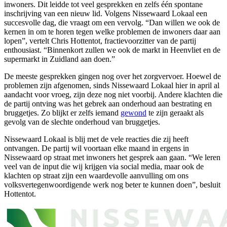
inwoners. Dit leidde tot veel gesprekken en zelfs één spontane
inschrijving van een nieuw lid. Volgens Nissewaard Lokaal een
succesvolle dag, die vraagt om een vervolg. “Dan willen we ook de
kernen in om te horen tegen welke problemen de inwoners daar aan
lopen”, vertelt Chris Hottentot, fractievoorzitter van de partij
enthousiast. “Binnenkort zullen we ook de markt in Heenvliet en de
supermarkt in Zuidland aan doen.”
De meeste gesprekken gingen nog over het zorgvervoer. Hoewel de
problemen zijn afgenomen, sinds Nissewaard Lokaal hier in april al
aandacht voor vroeg, zijn deze nog niet voorbij. Andere klachten die
de partij ontving was het gebrek aan onderhoud aan bestrating en
bruggetjes. Zo blijkt er zelfs iemand
gewond
te zijn geraakt als
gevolg van de slechte onderhoud van bruggetjes.
Nissewaard Lokaal is blij met de vele reacties die zij heeft
ontvangen. De partij wil voortaan elke maand in ergens in
Nissewaard op straat met inwoners het gesprek aan gaan. “We leren
veel van de input die wij krijgen via social media, maar ook de
klachten op straat zijn een waardevolle aanvulling om ons
volksvertegenwoordigende werk nog beter te kunnen doen”, besluit
Hottentot.