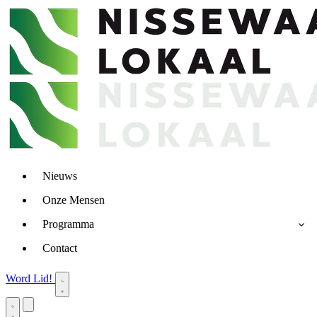
Nieuws
Onze Mensen
Programma
Contact
Word Lid!