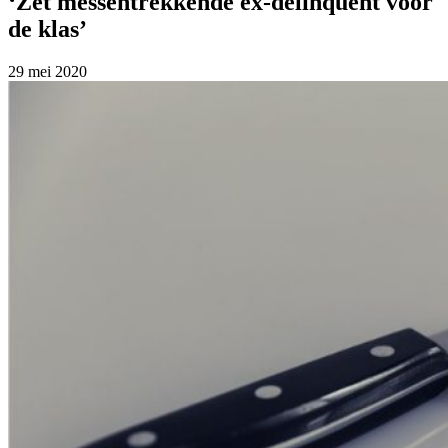
‘Zet messentrekkende ex-delinquent voor
de klas’
29 mei 2020