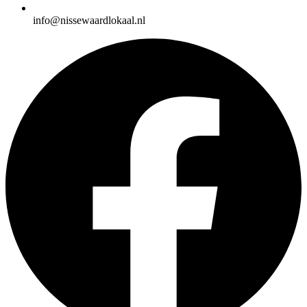
info@nissewaardlokaal.nl