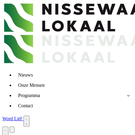
Nieuws
Onze Mensen
Programma
Contact
Word Lid!