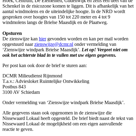
Hoek, Centrum, De Elementen, Gildenwijk en zelfs een deel van de
Schenkel in de risicozone komen te liggen. Dit is afhankelijk van het
aantal windmolens en de uiteindelijke hoogte. In de NRD wordt
gesproken over hoogtes van 150 tot 220 meter en 4 tot 9
windmolens langs de Brielse Maasdijk en de Plaatweg.
Opsturen
De zienswijze kan
hier
gevonden worden en kan per mail worden
opgestuurd naar
zienswijze@dcmr.nl
onder vermelding van
‘Zienswijze windpark Brielse Maasdijk’.
Let op! Vergeet niet om
ook het achterste blad in te vullen met uw eigen gegevens.
Per post kan ook door de brief te sturen aan:
DCMR Milieudienst Rijnmond
T.a.v.: Adviesloket Ruimtelijke Ontwikkeling
Postbus 843
3100 AV Schiedam
Onder vermelding van ‘Zienswijze windpark Brielse Maasdijk’.
Alle gegevens staan ook opgenomen in de zienswijze die
Nissewaard Lokaal heeft opgesteld. De brief biedt naast de tekst van
Nissewaard Lokaal de mogelijkheid om een eigen aanvullende
reactie te geven.