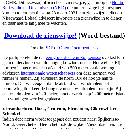
DCMR. Dit bezwaar, officieel een zienswijze, gaat in op de
Notitie
Reikwijdte en Detailniveau (NRD)
die nu ter inzage ligt. Inwoners
kunnen tot en met dinsdag 23 maart 2021 een zienswijze indienen.
Nissewaard Lokaal adviseert inwoners een zienswijze in te dienen
en daar niet te lang mee te wachten.
Download de zienswijze!
(Word-bestand)
Ook in
PDF
of
Open Document tekst
De partij berekende dat
een groot deel van Spijkenisse
overlast kan
gaan ondervinden van de mogelijke windmolens. Hoewel het Rijk
normen hanteert met een afstand van 500 meter tot de woning,
adviseren
internationale wetenschappers
om deze normen veel
ruimer te nemen. Zij adviseren de norm 10x de hoogte aan te
houden. Dat wil zeggen dat de afstand van windmolens tot
bebouwing tien keer de hoogte van een windmolen moet zijn. Bij
een windmolen van 220 meter, moet deze dus op 2200 meter afstand
van woningen worden geplaatst.
Vierambachten, Hoek, Centrum, Elementen, Gildenwijk en
Schenkel
Indien deze norm wordt toegepast dan zouden naast Spijkenisse-
Noord, Geervliet en Heenvliet, ook de wijken Vierambachten, De