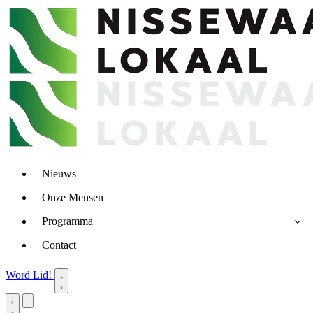
Nieuws
Onze Mensen
Programma
Contact
Word Lid!