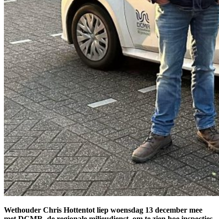
Wethouder Chris Hottentot liep woensdag 13 december mee
met DCMR, de regionale milieudienst, om te zien hoe inspecties