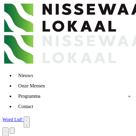
Nieuws
Onze Mensen
Programma
Contact
Word Lid!