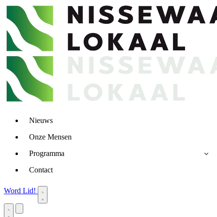
Nieuws
Onze Mensen
Programma
Contact
Word Lid!