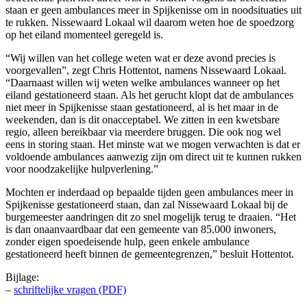
staan er geen ambulances meer in Spijkenisse om in noodsituaties uit
te rukken. Nissewaard Lokaal wil daarom weten hoe de spoedzorg
op het eiland momenteel geregeld is.
“Wij willen van het college weten wat er deze avond precies is
voorgevallen”, zegt Chris Hottentot, namens Nissewaard Lokaal.
“Daarnaast willen wij weten welke ambulances wanneer op het
eiland gestationeerd staan. Als het gerucht klopt dat de ambulances
niet meer in Spijkenisse staan gestationeerd, al is het maar in de
weekenden, dan is dit onacceptabel. We zitten in een kwetsbare
regio, alleen bereikbaar via meerdere bruggen. Die ook nog wel
eens in storing staan. Het minste wat we mogen verwachten is dat er
voldoende ambulances aanwezig zijn om direct uit te kunnen rukken
voor noodzakelijke hulpverlening.”
Mochten er inderdaad op bepaalde tijden geen ambulances meer in
Spijkenisse gestationeerd staan, dan zal Nissewaard Lokaal bij de
burgemeester aandringen dit zo snel mogelijk terug te draaien. “Het
is dan onaanvaardbaar dat een gemeente van 85.000 inwoners,
zonder eigen spoedeisende hulp, geen enkele ambulance
gestationeerd heeft binnen de gemeentegrenzen,” besluit Hottentot.
Bijlage:
–
schriftelijke vragen (PDF)