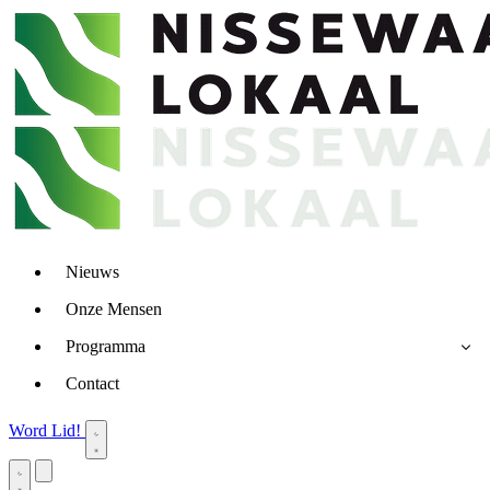
Nieuws
Onze Mensen
Programma
Contact
Word Lid!