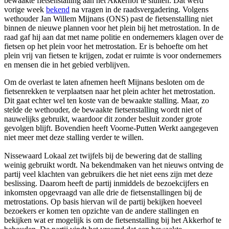
bewaakte fietsenstalling aan het Akkerhof te sluiten. Dat werd
vorige week
bekend
na vragen in de raadsvergadering. Volgens
wethouder Jan Willem Mijnans (ONS) past de fietsenstalling niet
binnen de nieuwe plannen voor het plein bij het metrostation. In de
raad gaf hij aan dat met name politie en ondernemers klagen over de
fietsen op het plein voor het metrostation. Er is behoefte om het
plein vrij van fietsen te krijgen, zodat er ruimte is voor ondernemers
en mensen die in het gebied verblijven.
Om de overlast te laten afnemen heeft Mijnans besloten om de
fietsenrekken te verplaatsen naar het plein achter het metrostation.
Dit gaat echter wel ten koste van de bewaakte stalling. Maar, zo
stelde de wethouder, de bewaakte fietsenstalling wordt niet of
nauwelijks gebruikt, waardoor dit zonder besluit zonder grote
gevolgen blijft. Bovendien heeft Voorne-Putten Werkt aangegeven
niet meer met deze stalling verder te willen.
Nissewaard Lokaal zet twijfels bij de bewering dat de stalling
weinig gebruikt wordt. Na bekendmaken van het nieuws ontving de
partij veel klachten van gebruikers die het niet eens zijn met deze
beslissing. Daarom heeft de partij inmiddels de bezoekcijfers en
inkomsten opgevraagd van alle drie de fietsenstallingen bij de
metrostations. Op basis hiervan wil de partij bekijken hoeveel
bezoekers er komen ten opzichte van de andere stallingen en
bekijken wat er mogelijk is om de fietsenstalling bij het Akkerhof te