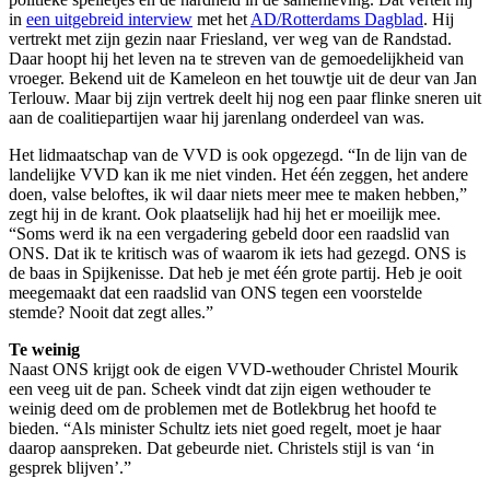
in
een uitgebreid interview
met het
AD/Rotterdams Dagblad
. Hij
vertrekt met zijn gezin naar Friesland, ver weg van de Randstad.
Daar hoopt hij het leven na te streven van de gemoedelijkheid van
vroeger. Bekend uit de Kameleon en het touwtje uit de deur van Jan
Terlouw. Maar bij zijn vertrek deelt hij nog een paar flinke sneren uit
aan de coalitiepartijen waar hij jarenlang onderdeel van was.
Het lidmaatschap van de VVD is ook opgezegd. “In de lijn van de
landelijke VVD kan ik me niet vinden. Het één zeggen, het andere
doen, valse beloftes, ik wil daar niets meer mee te maken hebben,”
zegt hij in de krant. Ook plaatselijk had hij het er moeilijk mee.
“Soms werd ik na een vergadering gebeld door een raadslid van
ONS. Dat ik te kritisch was of waarom ik iets had gezegd. ONS is
de baas in Spijkenisse. Dat heb je met één grote partij. Heb je ooit
meegemaakt dat een raadslid van ONS tegen een voorstelde
stemde? Nooit dat zegt alles.”
Te weinig
Naast ONS krijgt ook de eigen VVD-wethouder Christel Mourik
een veeg uit de pan. Scheek vindt dat zijn eigen wethouder te
weinig deed om de problemen met de Botlekbrug het hoofd te
bieden. “Als minister Schultz iets niet goed regelt, moet je haar
daarop aanspreken. Dat gebeurde niet. Christels stijl is van ‘in
gesprek blijven’.”