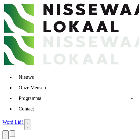
Nieuws
Onze Mensen
Programma
Contact
Word Lid!