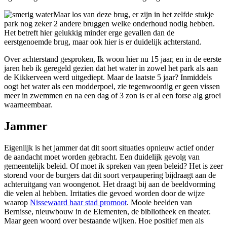
Maar los van deze brug, er zijn in het zelfde stukje
park nog zeker 2 andere bruggen welke onderhoud nodig hebben.
Het betreft hier gelukkig minder erge gevallen dan de
eerstgenoemde brug, maar ook hier is er duidelijk achterstand.
Over achterstand gesproken, Ik woon hier nu 15 jaar, en in de eerste
jaren heb ik geregeld gezien dat het water in zowel het park als aan
de Kikkerveen werd uitgediept. Maar de laatste 5 jaar? Inmiddels
oogt het water als een modderpoel, zie tegenwoordig er geen vissen
meer in zwemmen en na een dag of 3 zon is er al een forse alg groei
waarneembaar.
Jammer
Eigenlijk is het jammer dat dit soort situaties opnieuw actief onder
de aandacht moet worden gebracht. Een duidelijk gevolg van
gemeentelijk beleid. Of moet ik spreken van geen beleid? Het is zeer
storend voor de burgers dat dit soort verpaupering bijdraagt aan de
achteruitgang van woongenot. Het draagt bij aan de beeldvorming
die velen al hebben. Irritaties die gevoed worden door de wijze
waarop
Nissewaard haar stad promoot
. Mooie beelden van
Bernisse, nieuwbouw in de Elementen, de bibliotheek en theater.
Maar geen woord over bestaande wijken. Hoe positief men als