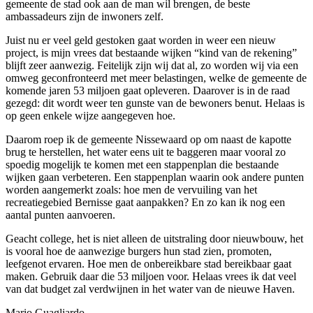
gemeente de stad ook aan de man wil brengen, de beste
ambassadeurs zijn de inwoners zelf.
Juist nu er veel geld gestoken gaat worden in weer een nieuw
project, is mijn vrees dat bestaande wijken “kind van de rekening”
blijft zeer aanwezig. Feitelijk zijn wij dat al, zo worden wij via een
omweg geconfronteerd met meer belastingen, welke de gemeente de
komende jaren 53 miljoen gaat opleveren. Daarover is in de raad
gezegd: dit wordt weer ten gunste van de bewoners benut. Helaas is
op geen enkele wijze aangegeven hoe.
Daarom roep ik de gemeente Nissewaard op om naast de kapotte
brug te herstellen, het water eens uit te baggeren maar vooral zo
spoedig mogelijk te komen met een stappenplan die bestaande
wijken gaan verbeteren. Een stappenplan waarin ook andere punten
worden aangemerkt zoals: hoe men de vervuiling van het
recreatiegebied Bernisse gaat aanpakken? En zo kan ik nog een
aantal punten aanvoeren.
Geacht college, het is niet alleen de uitstraling door nieuwbouw, het
is vooral hoe de aanwezige burgers hun stad zien, promoten,
leefgenot ervaren. Hoe men de onbereikbare stad bereikbaar gaat
maken. Gebruik daar die 53 miljoen voor. Helaas vrees ik dat veel
van dat budget zal verdwijnen in het water van de nieuwe Haven.
Mario Guagliardo