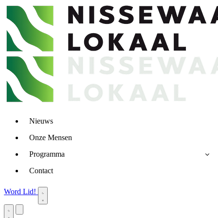
Nieuws
Onze Mensen
Programma
Contact
Word Lid!