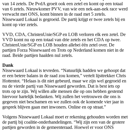
van 14 zetels. De PvdA groeit ook een zetel en komt op een totaal
van 6 zetels. Nieuwkomer PVV, van wie een nek-aan-nek race werd
verwacht met ONS, komt binnen in de raad met 5 zetels.
Nissewaard Lokaal is gegroeid. De partij krijgt er twee zetels bij en
komt op vier zetels.
VVD, CDA, ChristenUnie/SGP en LOB verloren elk een zetel. De
VVD komt nu op een totaal van drie zetels en het CDA op twee.
ChristenUnie/SGP en LOB houden allebei één zetel over. De
partijen Forza Nissewaard en Trots op Nederland komen niet in de
raad. Beide partijen haalden nul zetels.
Dank
Nissewaard Lokaal is tevreden. “Natuurlijk hadden we gehoopt dat
er een betere balans in de raad zou komen,” vertelt lijsttrekker Chris
Hottentot. “Helaas is dit niet gebeurd, maar we zijn wel gegroeid en
nu de vierde partij van Nissewaard geworden. Dat is best iets op
trots op te zijn. Wij willen alle mensen die op ons hebben gestemd
hiervoor hartelijk bedanken. Wij zullen het vertrouwen die ons is
gegeven niet beschamen en we zullen ook de komende vier jaar in
gesprek blijven gaan met inwoners. Online en op straat.”
Volgens Nissewaard Lokaal moet er rekening gehouden worden met
de partij bij coalitie-onderhandelingen. “Wij zijn een van de grotere
partijen geworden in de gemeenteraad. Hoewel er voor ONS