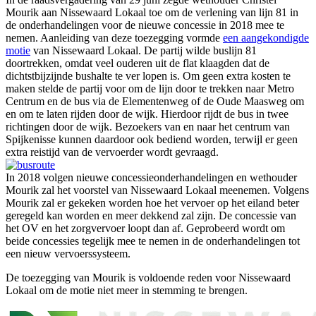
Mourik aan Nissewaard Lokaal toe om de verlening van lijn 81 in
de onderhandelingen voor de nieuwe concessie in 2018 mee te
nemen. Aanleiding van deze toezegging vormde
een aangekondigde
motie
van Nissewaard Lokaal. De partij wilde buslijn 81
doortrekken, omdat veel ouderen uit de flat klaagden dat de
dichtstbijzijnde bushalte te ver lopen is. Om geen extra kosten te
maken stelde de partij voor om de lijn door te trekken naar Metro
Centrum en de bus via de Elementenweg of de Oude Maasweg om
en om te laten rijden door de wijk. Hierdoor rijdt de bus in twee
richtingen door de wijk. Bezoekers van en naar het centrum van
Spijkenisse kunnen daardoor ook bediend worden, terwijl er geen
extra reistijd van de vervoerder wordt gevraagd.
In 2018 volgen nieuwe concessieonderhandelingen en wethouder
Mourik zal het voorstel van Nissewaard Lokaal meenemen. Volgens
Mourik zal er gekeken worden hoe het vervoer op het eiland beter
geregeld kan worden en meer dekkend zal zijn. De concessie van
het OV en het zorgvervoer loopt dan af. Geprobeerd wordt om
beide concessies tegelijk mee te nemen in de onderhandelingen tot
een nieuw vervoerssysteem.
De toezegging van Mourik is voldoende reden voor Nissewaard
Lokaal om de motie niet meer in stemming te brengen.