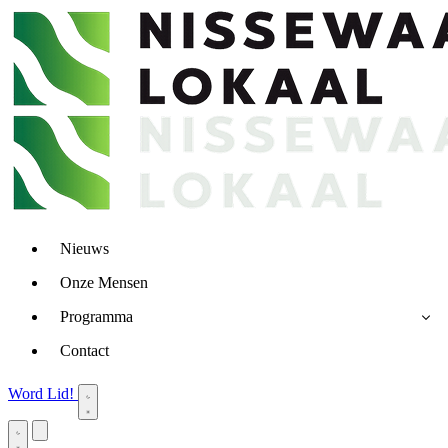
Nieuws
Onze Mensen
Programma
Contact
Word Lid!