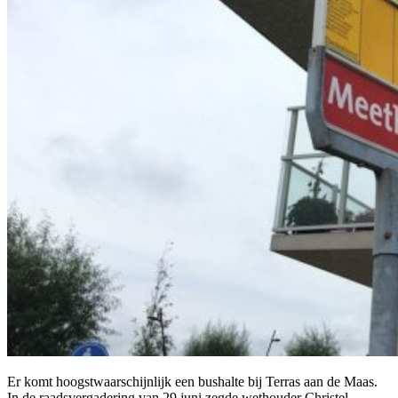
Er komt hoogstwaarschijnlijk een bushalte bij Terras aan de Maas.
In de raadsvergadering van 29 juni zegde wethouder Christel