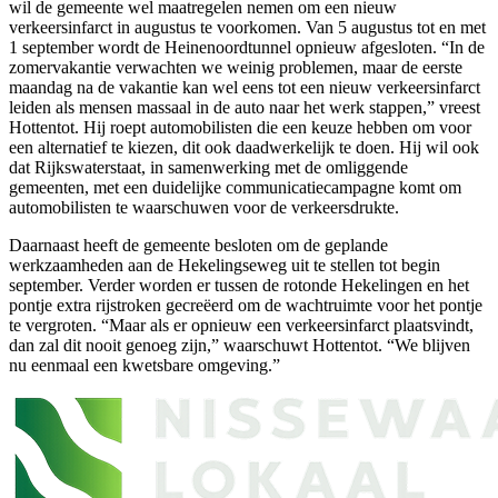
wil de gemeente wel maatregelen nemen om een nieuw
verkeersinfarct in augustus te voorkomen. Van 5 augustus tot en met
1 september wordt de Heinenoordtunnel opnieuw afgesloten. “In de
zomervakantie verwachten we weinig problemen, maar de eerste
maandag na de vakantie kan wel eens tot een nieuw verkeersinfarct
leiden als mensen massaal in de auto naar het werk stappen,” vreest
Hottentot. Hij roept automobilisten die een keuze hebben om voor
een alternatief te kiezen, dit ook daadwerkelijk te doen. Hij wil ook
dat Rijkswaterstaat, in samenwerking met de omliggende
gemeenten, met een duidelijke communicatiecampagne komt om
automobilisten te waarschuwen voor de verkeersdrukte.
Daarnaast heeft de gemeente besloten om de geplande
werkzaamheden aan de Hekelingseweg uit te stellen tot begin
september. Verder worden er tussen de rotonde Hekelingen en het
pontje extra rijstroken gecreëerd om de wachtruimte voor het pontje
te vergroten. “Maar als er opnieuw een verkeersinfarct plaatsvindt,
dan zal dit nooit genoeg zijn,” waarschuwt Hottentot. “We blijven
nu eenmaal een kwetsbare omgeving.”