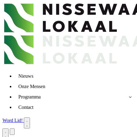
Nieuws
Onze Mensen
Programma
Contact
Word Lid!