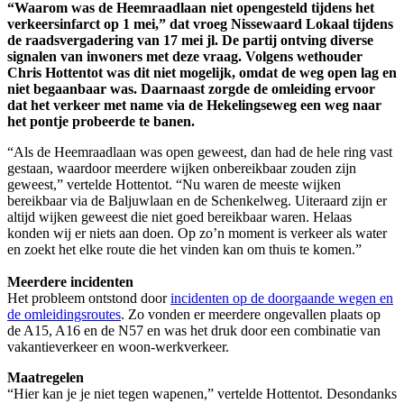
“Waarom was de Heemraadlaan niet opengesteld tijdens het
verkeersinfarct op 1 mei,” dat vroeg Nissewaard Lokaal tijdens
de raadsvergadering van 17 mei jl. De partij ontving diverse
signalen van inwoners met deze vraag. Volgens wethouder
Chris Hottentot was dit niet mogelijk, omdat de weg open lag en
niet begaanbaar was. Daarnaast zorgde de omleiding ervoor
dat het verkeer met name via de Hekelingseweg een weg naar
het pontje probeerde te banen.
“Als de Heemraadlaan was open geweest, dan had de hele ring vast
gestaan, waardoor meerdere wijken onbereikbaar zouden zijn
geweest,” vertelde Hottentot. “Nu waren de meeste wijken
bereikbaar via de Baljuwlaan en de Schenkelweg. Uiteraard zijn er
altijd wijken geweest die niet goed bereikbaar waren. Helaas
konden wij er niets aan doen. Op zo’n moment is verkeer als water
en zoekt het elke route die het vinden kan om thuis te komen.”
Meerdere incidenten
Het probleem ontstond door
incidenten op de doorgaande wegen en
de omleidingsroutes
. Zo vonden er meerdere ongevallen plaats op
de A15, A16 en de N57 en was het druk door een combinatie van
vakantieverkeer en woon-werkverkeer.
Maatregelen
“Hier kan je je niet tegen wapenen,” vertelde Hottentot. Desondanks