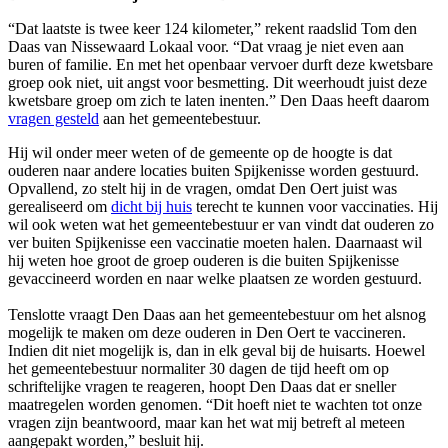
“Dat laatste is twee keer 124 kilometer,” rekent raadslid Tom den
Daas van Nissewaard Lokaal voor. “Dat vraag je niet even aan
buren of familie. En met het openbaar vervoer durft deze kwetsbare
groep ook niet, uit angst voor besmetting. Dit weerhoudt juist deze
kwetsbare groep om zich te laten inenten.” Den Daas heeft daarom
vragen gesteld
aan het gemeentebestuur.
Hij wil onder meer weten of de gemeente op de hoogte is dat
ouderen naar andere locaties buiten Spijkenisse worden gestuurd.
Opvallend, zo stelt hij in de vragen, omdat Den Oert juist was
gerealiseerd om
dicht bij huis
terecht te kunnen voor vaccinaties. Hij
wil ook weten wat het gemeentebestuur er van vindt dat ouderen zo
ver buiten Spijkenisse een vaccinatie moeten halen. Daarnaast wil
hij weten hoe groot de groep ouderen is die buiten Spijkenisse
gevaccineerd worden en naar welke plaatsen ze worden gestuurd.
Tenslotte vraagt Den Daas aan het gemeentebestuur om het alsnog
mogelijk te maken om deze ouderen in Den Oert te vaccineren.
Indien dit niet mogelijk is, dan in elk geval bij de huisarts. Hoewel
het gemeentebestuur normaliter 30 dagen de tijd heeft om op
schriftelijke vragen te reageren, hoopt Den Daas dat er sneller
maatregelen worden genomen. “Dit hoeft niet te wachten tot onze
vragen zijn beantwoord, maar kan het wat mij betreft al meteen
aangepakt worden,” besluit hij.