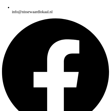
info@nissewaardlokaal.nl