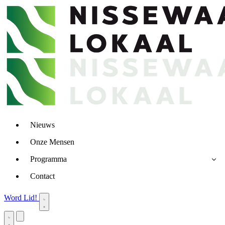
Nieuws
Onze Mensen
Programma
Contact
Word Lid!