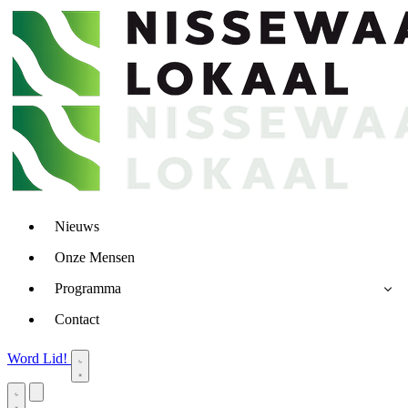
Nieuws
Onze Mensen
Programma
Contact
Word Lid!