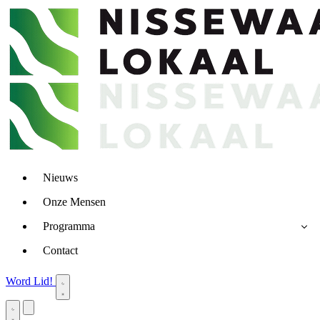
Nieuws
Onze Mensen
Programma
Contact
Word Lid!