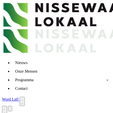
Nieuws
Onze Mensen
Programma
Contact
Word Lid!