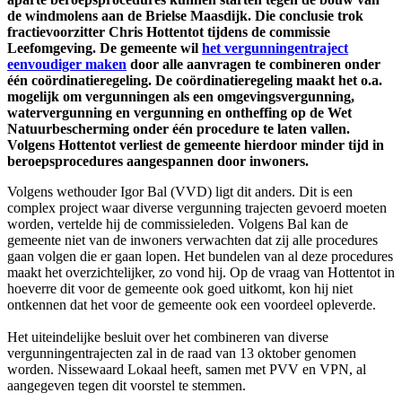
de windmolens aan de Brielse Maasdijk. Die conclusie trok
fractievoorzitter Chris Hottentot tijdens de commissie
Leefomgeving. De gemeente wil
het vergunningentraject
eenvoudiger maken
door alle aanvragen te combineren onder
één coördinatieregeling. De coördinatieregeling maakt het o.a.
mogelijk om vergunningen als een omgevingsvergunning,
watervergunning en vergunning en ontheffing op de Wet
Natuurbescherming onder één procedure te laten vallen.
Volgens Hottentot verliest de gemeente hierdoor minder tijd in
beroepsprocedures aangespannen door inwoners.
Volgens wethouder Igor Bal (VVD) ligt dit anders. Dit is een
complex project waar diverse vergunning trajecten gevoerd moeten
worden, vertelde hij de commissieleden. Volgens Bal kan de
gemeente niet van de inwoners verwachten dat zij alle procedures
gaan volgen die er gaan lopen. Het bundelen van al deze procedures
maakt het overzichtelijker, zo vond hij. Op de vraag van Hottentot in
hoeverre dit voor de gemeente ook goed uitkomt, kon hij niet
ontkennen dat het voor de gemeente ook een voordeel opleverde.
Het uiteindelijke besluit over het combineren van diverse
vergunningentrajecten zal in de raad van 13 oktober genomen
worden. Nissewaard Lokaal heeft, samen met PVV en VPN, al
aangegeven tegen dit voorstel te stemmen.