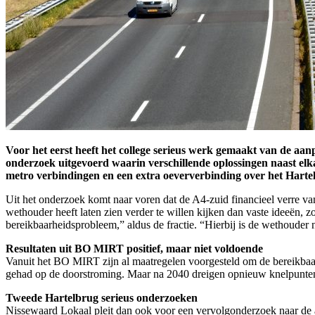
Voor het eerst heeft het college serieus werk gemaakt van de aa
onderzoek uitgevoerd waarin verschillende oplossingen naast elk
metro verbindingen en een extra oeververbinding over het Hartel
Uit het onderzoek komt naar voren dat de A4-zuid financieel verre van
wethouder heeft laten zien verder te willen kijken dan vaste ideeën, 
bereikbaarheidsprobleem,” aldus de fractie. “Hierbij is de wethouder 
Resultaten uit BO MIRT positief, maar niet voldoende
Vanuit het BO MIRT zijn al maatregelen voorgesteld om de bereikbaarhe
gehad op de doorstroming. Maar na 2040 dreigen opnieuw knelpunten. 
Tweede Hartelbrug serieus onderzoeken
Nissewaard Lokaal pleit dan ook voor een vervolgonderzoek naar de