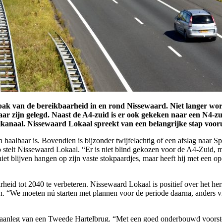
npak van de bereikbaarheid in en rond Nissewaard. Niet langer wor
aar zijn gelegd. Naast de A4-zuid is er ook gekeken naar een N4-
kanaal. Nissewaard Lokaal spreekt van een belangrijke stap vooru
 haalbaar is. Bovendien is bijzonder twijfelachtig of een afslag naar 
zo stelt Nissewaard Lokaal. “Er is niet blind gekozen voor de A4-Zuid, 
niet blijven hangen op zijn vaste stokpaardjes, maar heeft hij met een o
id tot 2040 te verbeteren. Nissewaard Lokaal is positief over het herste
“We moeten nú starten met plannen voor de periode daarna, anders vis
 aanleg van een Tweede Hartelbrug. “Met een goed onderbouwd voorstel