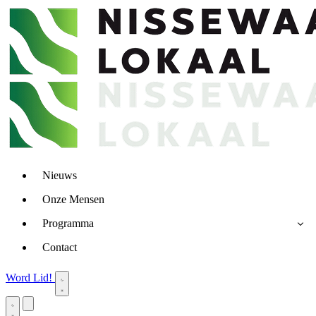
Nieuws
Onze Mensen
Programma
Contact
Word Lid!