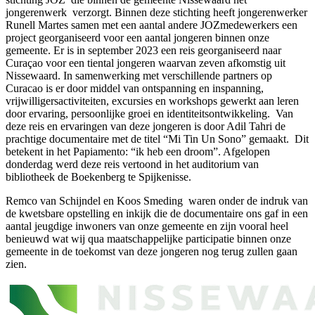
jongerenwerk verzorgt. Binnen deze stichting heeft jongerenwerker
Runell Martes samen met een aantal andere JOZmedewerkers een
project georganiseerd voor een aantal jongeren binnen onze
gemeente. Er is in september 2023 een reis georganiseerd naar
Curaçao voor een tiental jongeren waarvan zeven afkomstig uit
Nissewaard. In samenwerking met verschillende partners op
Curacao is er door middel van ontspanning en inspanning,
vrijwilligersactiviteiten, excursies en workshops gewerkt aan leren
door ervaring, persoonlijke groei en identiteitsontwikkeling. Van
deze reis en ervaringen van deze jongeren is door Adil Tahri de
prachtige documentaire met de titel “Mi Tin Un Sono” gemaakt. Dit
betekent in het Papiamento: “ik heb een droom”. Afgelopen
donderdag werd deze reis vertoond in het auditorium van
bibliotheek de Boekenberg te Spijkenisse.
Remco van Schijndel en Koos Smeding waren onder de indruk van
de kwetsbare opstelling en inkijk die de documentaire ons gaf in een
aantal jeugdige inwoners van onze gemeente en zijn vooral heel
benieuwd wat wij qua maatschappelijke participatie binnen onze
gemeente in de toekomst van deze jongeren nog terug zullen gaan
zien.