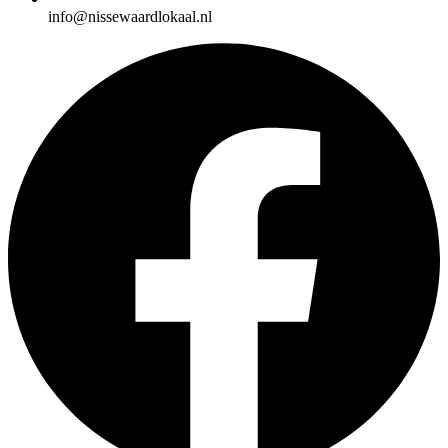
info@nissewaardlokaal.nl