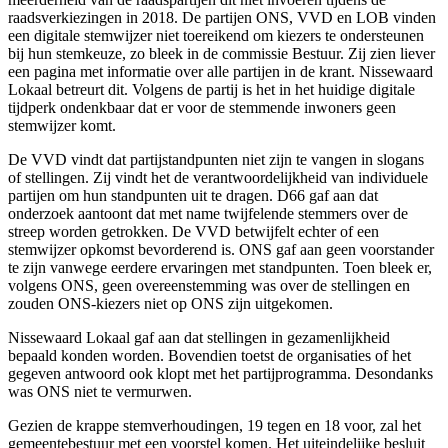
raadsverkiezingen in 2018.
De partijen ONS, VVD en LOB vinden
een digitale stemwijzer niet toereikend om kiezers te ondersteunen
bij hun stemkeuze, zo bleek in de commissie Bestuur. Zij zien liever
een pagina met informatie over alle partijen in de krant. Nissewaard
Lokaal betreurt dit. Volgens de partij is het in het huidige digitale
tijdperk ondenkbaar dat er voor de stemmende inwoners geen
stemwijzer komt.
De VVD vindt dat partijstandpunten niet zijn te vangen in slogans
of stellingen. Zij vindt het de verantwoordelijkheid van individuele
partijen om hun standpunten uit te dragen. D66 gaf aan dat
onderzoek aantoont dat met name twijfelende stemmers over de
streep worden getrokken. De VVD betwijfelt echter of een
stemwijzer opkomst bevorderend is. ONS gaf aan geen voorstander
te zijn vanwege eerdere ervaringen met standpunten. Toen bleek er,
volgens ONS, geen overeenstemming was over de stellingen en
zouden ONS-kiezers niet op ONS zijn uitgekomen.
Nissewaard Lokaal gaf aan dat stellingen in gezamenlijkheid
bepaald konden worden. Bovendien toetst de organisaties of het
gegeven antwoord ook klopt met het partijprogramma. Desondanks
was ONS niet te vermurwen.
Gezien de krappe stemverhoudingen, 19 tegen en 18 voor, zal het
gemeentebestuur met een voorstel komen. Het uiteindelijke besluit