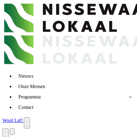
Nieuws
Onze Mensen
Programma
Contact
Word Lid!