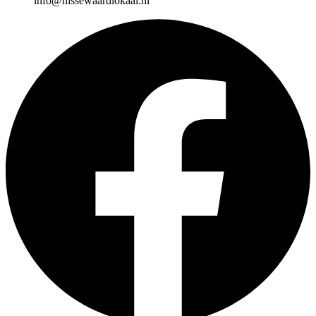
info@nissewaardlokaal.nl