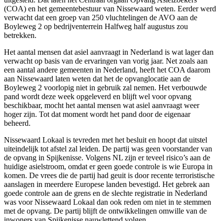
(COA) en het gemeentebestuur van Nissewaard weten. Eerder werd
verwacht dat een groep van 250 vluchtelingen de AVO aan de
Boyleweg 2 op bedrijventerrein Halfweg half augustus zou
betrekken.
Het aantal mensen dat asiel aanvraagt in Nederland is wat lager dan
verwacht op basis van de ervaringen van vorig jaar. Net zoals aan
een aantal andere gemeenten in Nederland, heeft het COA daarom
aan Nissewaard laten weten dat het de opvanglocatie aan de
Boyleweg 2 voorlopig niet in gebruik zal nemen. Het verbouwde
pand wordt deze week opgeleverd en blijft wel voor opvang
beschikbaar, mocht het aantal mensen wat asiel aanvraagt weer
hoger zijn. Tot dat moment wordt het pand door de eigenaar
beheerd.
Nissewaard Lokaal is tevreden met het besluit en hoopt dat uitstel
uiteindelijk tot afstel zal leiden. De partij was geen voorstander van
de opvang in Spijkenisse. Volgens NL zijn er teveel risico’s aan de
huidige asielstroom, omdat er geen goede controle is wie Europa in
komen. De vrees die de partij had geuit is door recente terroristische
aanslagen in meerdere Europese landen bevestigd. Het gebrek aan
goede controle aan de grens en de slechte registratie in Nederland
was voor Nissewaard Lokaal dan ook reden om niet in te stemmen
met de opvang. De partij blijft de ontwikkelingen omwille van de
inwoners van Spijkenisse nauwlettend volgen.