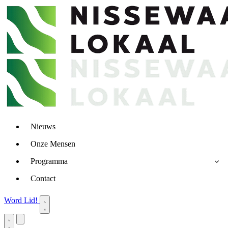
Nieuws
Onze Mensen
Programma
Contact
Word Lid!