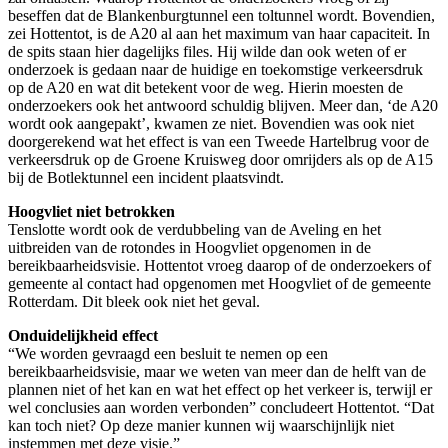
beseffen dat de Blankenburgtunnel een toltunnel wordt. Bovendien,
zei Hottentot, is de A20 al aan het maximum van haar capaciteit. In
de spits staan hier dagelijks files. Hij wilde dan ook weten of er
onderzoek is gedaan naar de huidige en toekomstige verkeersdruk
op de A20 en wat dit betekent voor de weg. Hierin moesten de
onderzoekers ook het antwoord schuldig blijven. Meer dan, ‘de A20
wordt ook aangepakt’, kwamen ze niet. Bovendien was ook niet
doorgerekend wat het effect is van een Tweede Hartelbrug voor de
verkeersdruk op de Groene Kruisweg door omrijders als op de A15
bij de Botlektunnel een incident plaatsvindt.
Hoogvliet niet betrokken
Tenslotte wordt ook de verdubbeling van de Aveling en het
uitbreiden van de rotondes in Hoogvliet opgenomen in de
bereikbaarheidsvisie. Hottentot vroeg daarop of de onderzoekers of
gemeente al contact had opgenomen met Hoogvliet of de gemeente
Rotterdam. Dit bleek ook niet het geval.
Onduidelijkheid effect
“We worden gevraagd een besluit te nemen op een
bereikbaarheidsvisie, maar we weten van meer dan de helft van de
plannen niet of het kan en wat het effect op het verkeer is, terwijl er
wel conclusies aan worden verbonden” concludeert Hottentot. “Dat
kan toch niet? Op deze manier kunnen wij waarschijnlijk niet
instemmen met deze visie.”