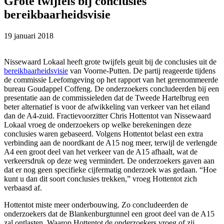
Grote twijfels bij conclusies
bereikbaarheidsvisie
19 januari 2018
Nissewaard Lokaal heeft grote twijfels geuit bij de conclusies uit de
bereikbaarheidsvisie
van Voorne-Putten.
De partij reageerde tijdens
de commissie Leefomgeving op het rapport van het gerenommeerde
bureau Goudappel Coffeng. De onderzoekers concludeerden bij een
presentatie aan de commissieleden dat de Tweede Hartelbrug een
beter alternatief is voor de afwikkeling van verkeer van het eiland
dan de A4-zuid. Fractievoorzitter Chris Hottentot van Nissewaard
Lokaal vroeg de onderzoekers op welke berekeningen deze
conclusies waren gebaseerd. Volgens Hottentot belast een extra
verbinding aan de noordkant de A15 nog meer, terwijl de verlengde
A4 een groot deel van het verkeer van de A15 afhaalt, wat de
verkeersdruk op deze weg vermindert. De onderzoekers gaven aan
dat er nog geen specifieke cijfermatig onderzoek was gedaan. “Hoe
kunt u dan dit soort conclusies trekken,” vroeg Hottentot zich
verbaasd af.
Hottentot miste meer onderbouwing. Zo concludeerden de
onderzoekers dat de Blankenburgtunnel een groot deel van de A15
zal ontlasten. Waarop Hottentot de onderzoekers vroeg of zij