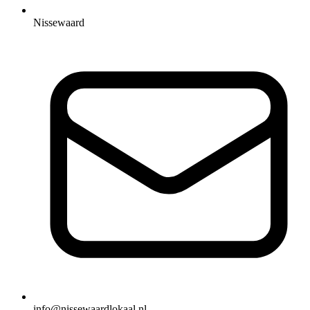
Nissewaard
info@nissewaardlokaal.nl