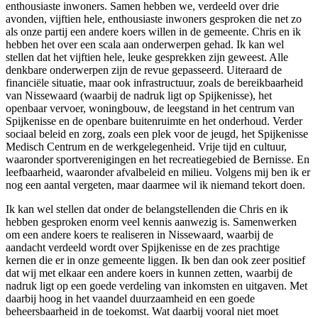
enthousiaste inwoners. Samen hebben we, verdeeld over drie
avonden, vijftien hele, enthousiaste inwoners gesproken die net zo
als onze partij een andere koers willen in de gemeente. Chris en ik
hebben het over een scala aan onderwerpen gehad. Ik kan wel
stellen dat het vijftien hele, leuke gesprekken zijn geweest. Alle
denkbare onderwerpen zijn de revue gepasseerd. Uiteraard de
financiële situatie, maar ook infrastructuur, zoals de bereikbaarheid
van Nissewaard (waarbij de nadruk ligt op Spijkenisse), het
openbaar vervoer, woningbouw, de leegstand in het centrum van
Spijkenisse en de openbare buitenruimte en het onderhoud. Verder
sociaal beleid en zorg, zoals een plek voor de jeugd, het Spijkenisse
Medisch Centrum en de werkgelegenheid. Vrije tijd en cultuur,
waaronder sportverenigingen en het recreatiegebied de Bernisse. En
leefbaarheid, waaronder afvalbeleid en milieu. Volgens mij ben ik er
nog een aantal vergeten, maar daarmee wil ik niemand tekort doen.
Ik kan wel stellen dat onder de belangstellenden die Chris en ik
hebben gesproken enorm veel kennis aanwezig is. Samenwerken
om een andere koers te realiseren in Nissewaard, waarbij de
aandacht verdeeld wordt over Spijkenisse en de zes prachtige
kernen die er in onze gemeente liggen. Ik ben dan ook zeer positief
dat wij met elkaar een andere koers in kunnen zetten, waarbij de
nadruk ligt op een goede verdeling van inkomsten en uitgaven. Met
daarbij hoog in het vaandel duurzaamheid en een goede
beheersbaarheid in de toekomst. Wat daarbij vooral niet moet