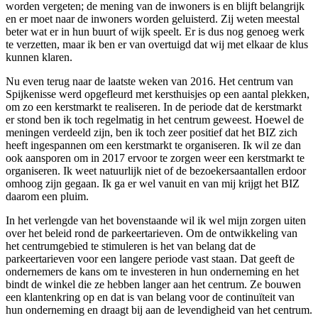
worden vergeten; de mening van de inwoners is en blijft belangrijk
en er moet naar de inwoners worden geluisterd. Zij weten meestal
beter wat er in hun buurt of wijk speelt. Er is dus nog genoeg werk
te verzetten, maar ik ben er van overtuigd dat wij met elkaar de klus
kunnen klaren.
Nu even terug naar de laatste weken van 2016. Het centrum van
Spijkenisse werd opgefleurd met kersthuisjes op een aantal plekken,
om zo een kerstmarkt te realiseren. In de periode dat de kerstmarkt
er stond ben ik toch regelmatig in het centrum geweest. Hoewel de
meningen verdeeld zijn, ben ik toch zeer positief dat het BIZ zich
heeft ingespannen om een kerstmarkt te organiseren. Ik wil ze dan
ook aansporen om in 2017 ervoor te zorgen weer een kerstmarkt te
organiseren. Ik weet natuurlijk niet of de bezoekersaantallen erdoor
omhoog zijn gegaan. Ik ga er wel vanuit en van mij krijgt het BIZ
daarom een pluim.
In het verlengde van het bovenstaande wil ik wel mijn zorgen uiten
over het beleid rond de parkeertarieven. Om de ontwikkeling van
het centrumgebied te stimuleren is het van belang dat de
parkeertarieven voor een langere periode vast staan. Dat geeft de
ondernemers de kans om te investeren in hun onderneming en het
bindt de winkel die ze hebben langer aan het centrum. Ze bouwen
een klantenkring op en dat is van belang voor de continuïteit van
hun onderneming en draagt bij aan de levendigheid van het centrum.