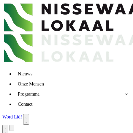
Nieuws
Onze Mensen
Programma
Contact
Word Lid!