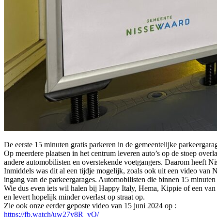
De eerste 15 minuten gratis parkeren in de gemeentelijke parkeergara
Op meerdere plaatsen in het centrum leveren auto’s op de stoep overlas
andere automobilisten en overstekende voetgangers. Daarom heeft Niss
Inmiddels was dit al een tijdje mogelijk, zoals ook uit een video van
ingang van de parkeergarages. Automobilisten die binnen 15 minuten u
Wie dus even iets wil halen bij Happy Italy, Hema, Kippie of een van 
en levert hopelijk minder overlast op straat op.
Zie ook onze eerder geposte video van 15 juni 2024 op :
https://fb.watch/uw27y8R_vQ/