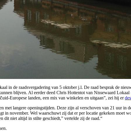
al in de raadsvergadering van 5 oktober j.l.
De raad besprak de nieuw
unnen blijven. Al eerder deed Chris Hottentot van Nissewaard Lokaal 
 Zuid-Europese landen, een mix van winkelen en uitgaan”, zei hij er
des
en met langere openingstijden. Deze zijn al verschoven van 21 uur in d
lgt in november. Wel waarschuwt zij dat er per locatie gekeken moet wo
 niet altijd in stilte geschiedt,” vertelde zij de raad.“
sen.