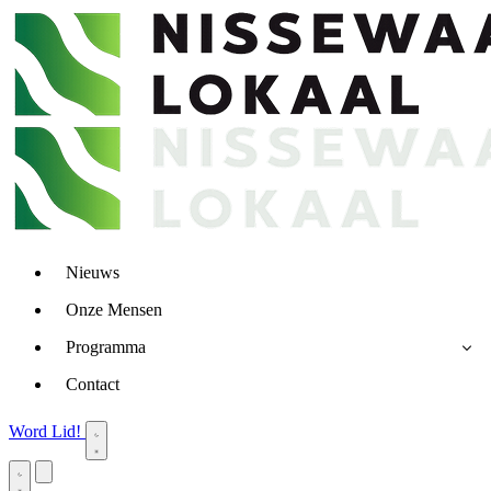
Nieuws
Onze Mensen
Programma
Contact
Word Lid!